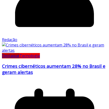
Redação
Destaque
Tecnologia
Crimes cibernéticos aumentam 28% no Brasil e
geram alertas