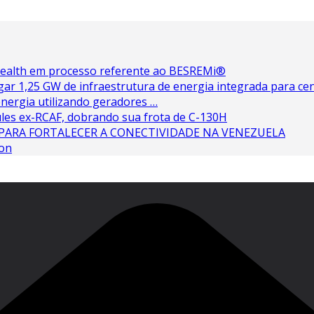
 Health em processo referente ao BESREMi®
ar 1,25 GW de infraestrutura de energia integrada para cen
nergia utilizando geradores …
les ex-RCAF, dobrando sua frota de C-130H
PARA FORTALECER A CONECTIVIDADE NA VENEZUELA
ton