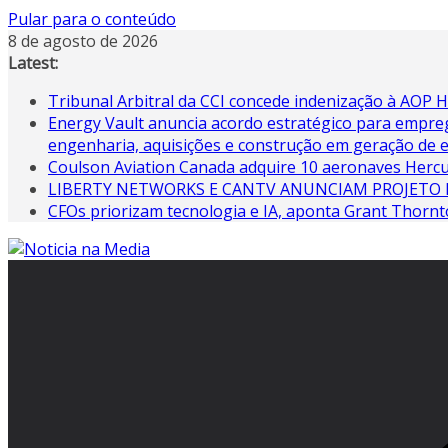
Pular para o conteúdo
8 de agosto de 2026
Latest:
Tribunal Arbitral da CCI concede indenização à AOP
Energy Vault anuncia acordo estratégico para empreg
engenharia, aquisições e construção em geração de e
Coulson Aviation Canada adquire 10 aeronaves Hercu
LIBERTY NETWORKS E CANTV ANUNCIAM PROJETO 
CFOs priorizam tecnologia e IA, aponta Grant Thorn