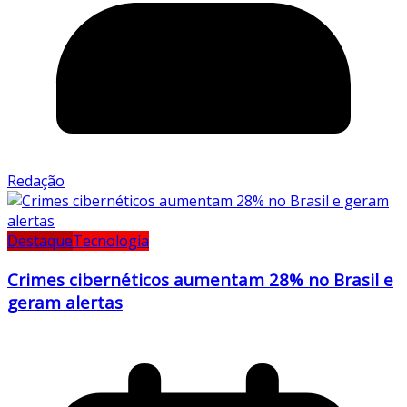
Redação
Destaque
Tecnologia
Crimes cibernéticos aumentam 28% no Brasil e
geram alertas