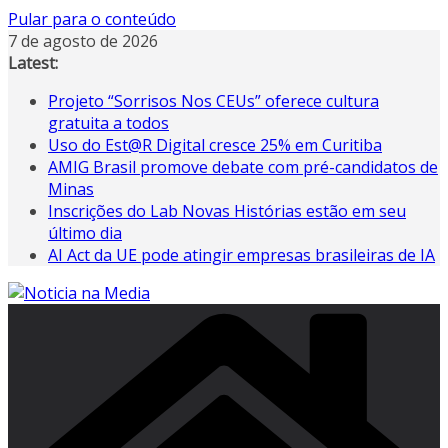
Pular para o conteúdo
7 de agosto de 2026
Latest:
Projeto “Sorrisos Nos CEUs” oferece cultura
gratuita a todos
Uso do Est@R Digital cresce 25% em Curitiba
AMIG Brasil promove debate com pré-candidatos de
Minas
Inscrições do Lab Novas Histórias estão em seu
último dia
AI Act da UE pode atingir empresas brasileiras de IA