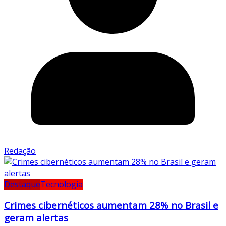
Redação
Destaque
Tecnologia
Crimes cibernéticos aumentam 28% no Brasil e
geram alertas