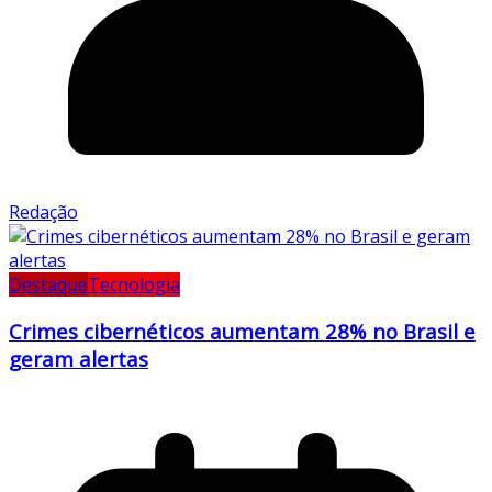
Redação
Destaque
Tecnologia
Crimes cibernéticos aumentam 28% no Brasil e
geram alertas