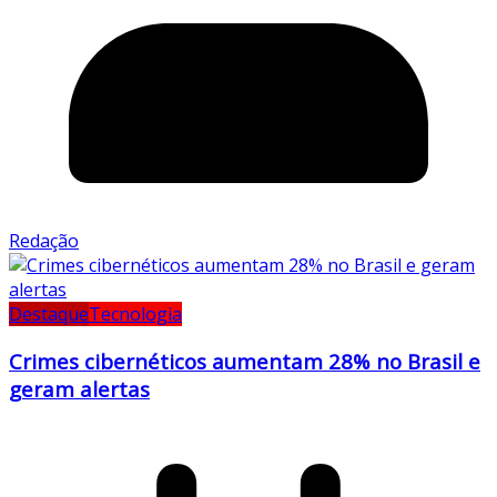
Redação
Destaque
Tecnologia
Crimes cibernéticos aumentam 28% no Brasil e
geram alertas