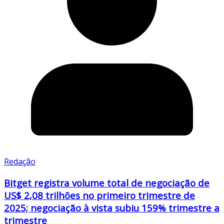
Redação
Bitget registra volume total de negociação de
US$ 2,08 trilhões no primeiro trimestre de
2025; negociação à vista subiu 159% trimestre a
trimestre