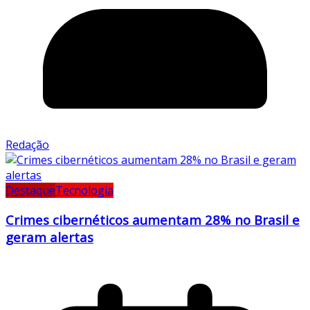
Redação
Destaque
Tecnologia
Crimes cibernéticos aumentam 28% no Brasil e
geram alertas