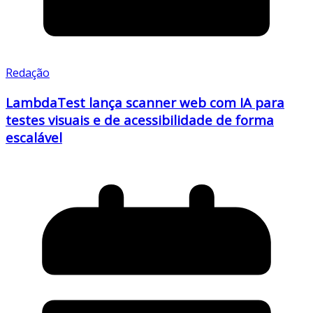
Redação
LambdaTest lança scanner web com IA para
testes visuais e de acessibilidade de forma
escalável