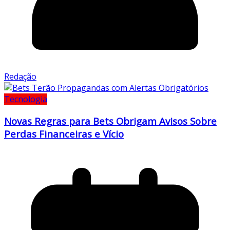
Redação
Tecnologia
Novas Regras para Bets Obrigam Avisos Sobre
Perdas Financeiras e Vício