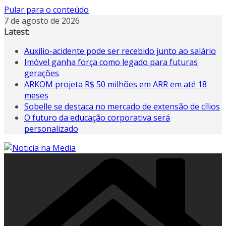
Pular para o conteúdo
7 de agosto de 2026
Latest:
Auxílio-acidente pode ser recebido junto ao salário
Imóvel ganha força como legado para futuras
gerações
ARKOM projeta R$ 50 milhões em ARR em até 18
meses
Sobelle se destaca no mercado de extensão de cílios
O futuro da educação corporativa será
personalizado