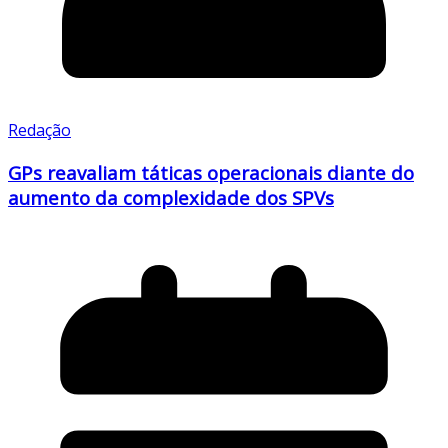
Redação
GPs reavaliam táticas operacionais diante do
aumento da complexidade dos SPVs