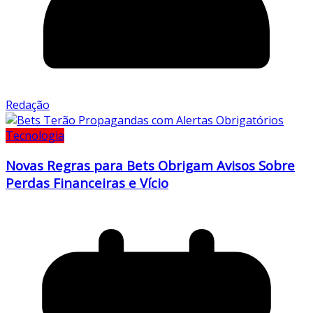
Redação
Tecnologia
Novas Regras para Bets Obrigam Avisos Sobre
Perdas Financeiras e Vício