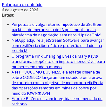
Pular para o conteúdo
6 de agosto de 2026
Latest:
Perpetuals divulga retorno hipotético de 380% em
backtest do mecanismo de IA que impulsiona a
plataforma de negociação sem risco “UpsideOnly”
NetApp adquire a JetStream Software para avançar
com resiliência cibernética e proteção de dados na
era da IA
O programa Pink Changing Lives da Mary Kay®
transforma propósito em impacto mensurável para
mulheres em todo o mundo
A NTT DOCOMO BUSINESS e a estatal chilena de
cobre CODELCO lançaram um estudo e uma prova
de conceito com o objetivo de melhorar a eficiência
das operações remotas em minas de cobre por
meio do IOWN® APN
Ecora e BeZero elevam integridade no mercado de
carbono