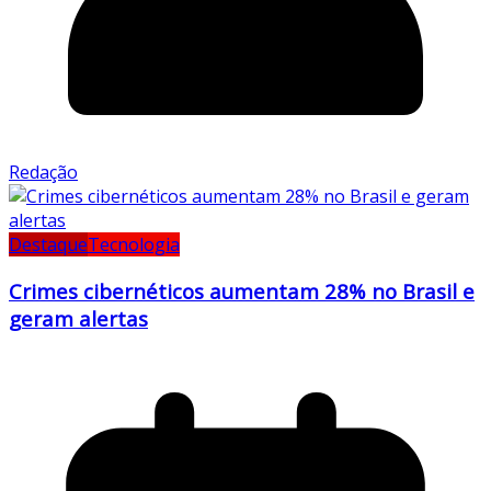
Redação
Destaque
Tecnologia
Crimes cibernéticos aumentam 28% no Brasil e
geram alertas