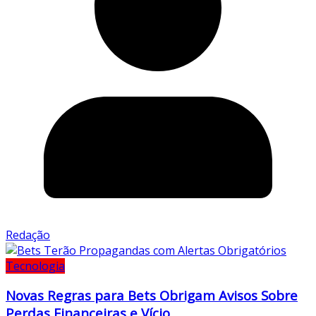
Redação
Tecnologia
Novas Regras para Bets Obrigam Avisos Sobre
Perdas Financeiras e Vício