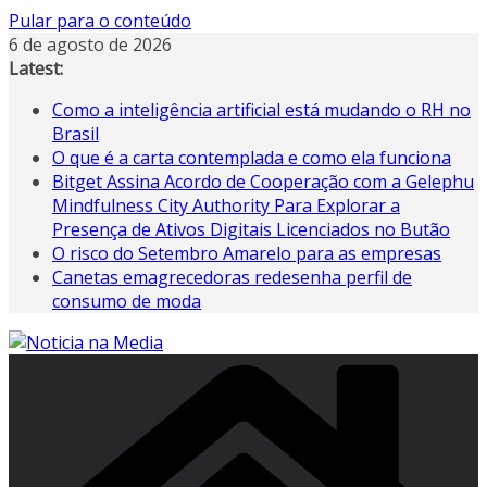
Pular para o conteúdo
6 de agosto de 2026
Latest:
Como a inteligência artificial está mudando o RH no
Brasil
O que é a carta contemplada e como ela funciona
Bitget Assina Acordo de Cooperação com a Gelephu
Mindfulness City Authority Para Explorar a
Presença de Ativos Digitais Licenciados no Butão
O risco do Setembro Amarelo para as empresas
Canetas emagrecedoras redesenha perfil de
consumo de moda