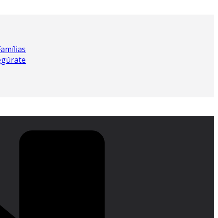
Famílias
egúrate