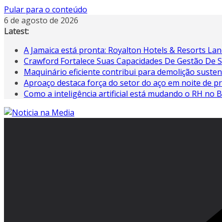
Pular para o conteúdo
6 de agosto de 2026
Latest:
A Jamaica está pronta: Royalton Hotels & Resorts Lanç
Crawford Fortalece Suas Capacidades De Gestão De 
Maquinário eficiente contribui para demolição susten
Aproaço destaca força do setor do aço em noite de p
Como a inteligência artificial está mudando o RH no B