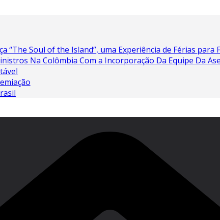
a “The Soul of the Island”, uma Experiência de Férias para 
Sinistros Na Colômbia Com a Incorporação Da Equipe Da As
tável
remiação
rasil