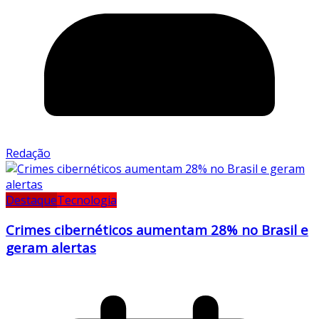
Redação
Destaque
Tecnologia
Crimes cibernéticos aumentam 28% no Brasil e
geram alertas