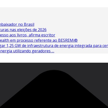
baixador no Brasil
turas nas eleições de 2026
esso aos livros, afirma escritor
 Health em processo referente ao BESREMi®
ar 1,25 GW de infraestrutura de energia integrada para cen
nergia utilizando geradores …