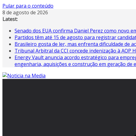
Pular para o conteúdo
8 de agosto de 2026
Latest:
Senado dos EUA confirma Daniel Perez como novo em
Partidos têm até 15 de agosto para registrar candida
Brasileiro gosta de ler, mas enfrenta dificuldade de ac
Tribunal Arbitral da CCI concede indenização à AOP
Energy Vault anuncia acordo estratégico para empreg
engenharia, aquisições e construção em geração de e