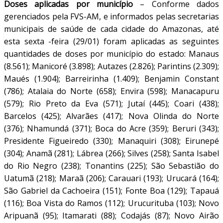
Doses aplicadas por município
– Conforme dados
gerenciados pela FVS-AM, e informados pelas secretarias
municipais de saúde de cada cidade do Amazonas, até
esta sexta -feira (29/01) foram aplicadas as seguintes
quantidades de doses por município do estado: Manaus
(8.561); Manicoré (3.898); Autazes (2.826); Parintins (2.309);
Maués (1.904); Barreirinha (1.409); Benjamin Constant
(786); Atalaia do Norte (658); Envira (598); Manacapuru
(579); Rio Preto da Eva (571); Jutaí (445); Coari (438);
Barcelos (425); Alvarães (417); Nova Olinda do Norte
(376); Nhamundá (371); Boca do Acre (359); Beruri (343);
Presidente Figueiredo (330); Manaquiri (308); Eirunepé
(304); Anamã (281); Lábrea (266); Silves (258); Santa Isabel
do Rio Negro (238); Tonantins (225); São Sebastião do
Uatumã (218); Maraã (206); Carauari (193); Urucará (164);
São Gabriel da Cachoeira (151); Fonte Boa (129); Tapauá
(116); Boa Vista do Ramos (112); Urucurituba (103); Novo
Aripuanã (95); Itamarati (88); Codajás (87); Novo Airão