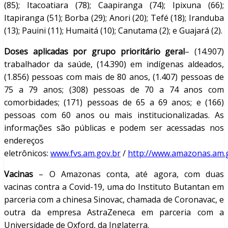
(85); Itacoatiara (78); Caapiranga (74); Ipixuna (66);
Itapiranga (51); Borba (29); Anori (20); Tefé (18); Iranduba
(13); Pauini (11); Humaitá (10); Canutama (2); e Guajará (2).
Doses aplicadas por grupo prioritário geral
– (14.907)
trabalhador da saúde, (14.390) em indígenas aldeados,
(1.856) pessoas com mais de 80 anos, (1.407) pessoas de
75 a 79 anos; (308) pessoas de 70 a 74 anos com
comorbidades; (171) pessoas de 65 a 69 anos; e (166)
pessoas com 60 anos ou mais institucionalizadas. As
informações são públicas e podem ser acessadas nos
endereços
eletrônicos:
www.fvs.am.gov.br
/
http://www.amazonas.am.
Vacinas
– O Amazonas conta, até agora, com duas
vacinas contra a Covid-19, uma do Instituto Butantan em
parceria com a chinesa Sinovac, chamada de Coronavac, e
outra da empresa AstraZeneca em parceria com a
Universidade de Oxford, da Inglaterra.