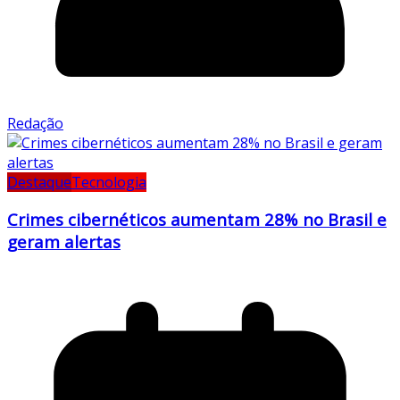
Redação
Destaque
Tecnologia
Crimes cibernéticos aumentam 28% no Brasil e
geram alertas