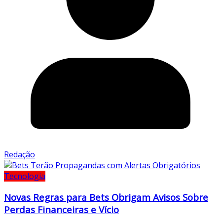
Redação
Tecnologia
Novas Regras para Bets Obrigam Avisos Sobre
Perdas Financeiras e Vício