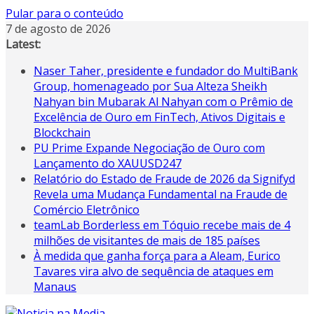
Pular para o conteúdo
7 de agosto de 2026
Latest:
Naser Taher, presidente e fundador do MultiBank
Group, homenageado por Sua Alteza Sheikh
Nahyan bin Mubarak Al Nahyan com o Prêmio de
Excelência de Ouro em FinTech, Ativos Digitais e
Blockchain
PU Prime Expande Negociação de Ouro com
Lançamento do XAUUSD247
Relatório do Estado de Fraude de 2026 da Signifyd
Revela uma Mudança Fundamental na Fraude de
Comércio Eletrônico
teamLab Borderless em Tóquio recebe mais de 4
milhões de visitantes de mais de 185 países
À medida que ganha força para a Aleam, Eurico
Tavares vira alvo de sequência de ataques em
Manaus