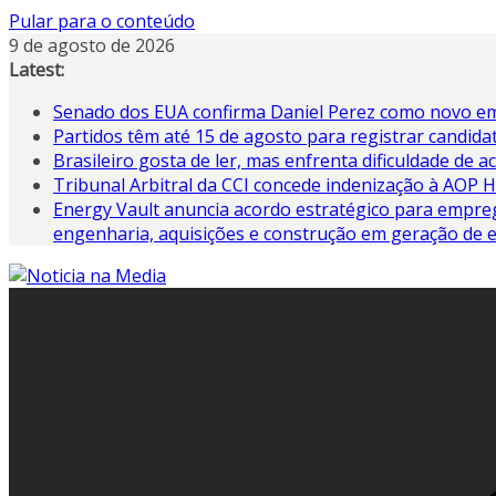
Pular para o conteúdo
9 de agosto de 2026
Latest:
Senado dos EUA confirma Daniel Perez como novo em
Partidos têm até 15 de agosto para registrar candida
Brasileiro gosta de ler, mas enfrenta dificuldade de ac
Tribunal Arbitral da CCI concede indenização à AOP
Energy Vault anuncia acordo estratégico para empreg
engenharia, aquisições e construção em geração de e