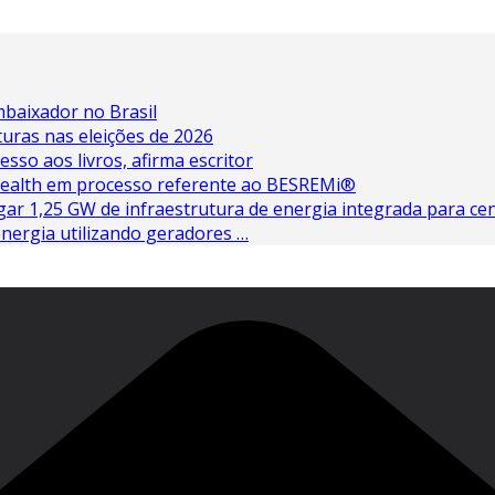
baixador no Brasil
turas nas eleições de 2026
esso aos livros, afirma escritor
 Health em processo referente ao BESREMi®
ar 1,25 GW de infraestrutura de energia integrada para cen
nergia utilizando geradores …