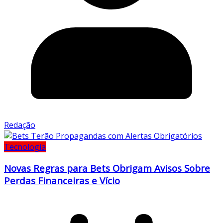
Redação
Tecnologia
Novas Regras para Bets Obrigam Avisos Sobre
Perdas Financeiras e Vício