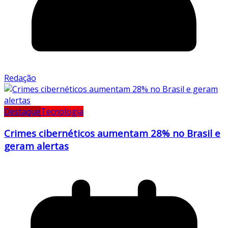
Redação
Destaque
Tecnologia
Crimes cibernéticos aumentam 28% no Brasil e
geram alertas