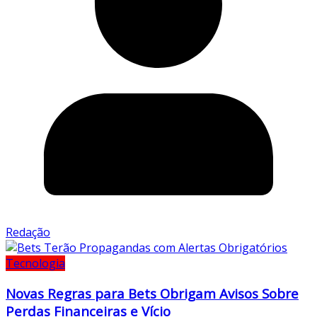
Redação
Tecnologia
Novas Regras para Bets Obrigam Avisos Sobre
Perdas Financeiras e Vício