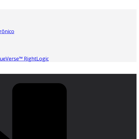
rônico
lueVerse™ RightLogic