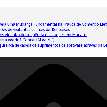
Revela uma Mudança Fundamental na Fraude de Comércio Elet
es de visitantes de mais de 185 países
res vira alvo de sequência de ataques em Manaus
te a aderir à ConnectAI da NIQ
gurança de cadeia de suprimentos de software através da B