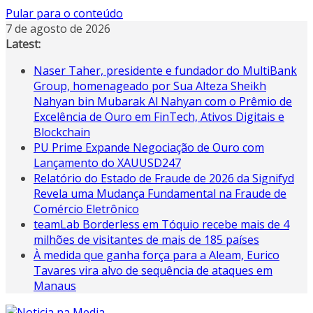
Pular para o conteúdo
7 de agosto de 2026
Latest:
Naser Taher, presidente e fundador do MultiBank
Group, homenageado por Sua Alteza Sheikh
Nahyan bin Mubarak Al Nahyan com o Prêmio de
Excelência de Ouro em FinTech, Ativos Digitais e
Blockchain
PU Prime Expande Negociação de Ouro com
Lançamento do XAUUSD247
Relatório do Estado de Fraude de 2026 da Signifyd
Revela uma Mudança Fundamental na Fraude de
Comércio Eletrônico
teamLab Borderless em Tóquio recebe mais de 4
milhões de visitantes de mais de 185 países
À medida que ganha força para a Aleam, Eurico
Tavares vira alvo de sequência de ataques em
Manaus