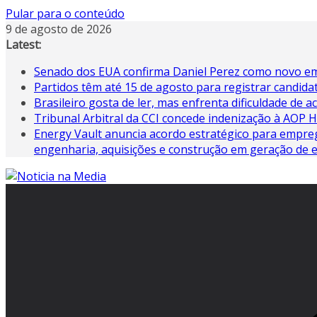
Pular para o conteúdo
9 de agosto de 2026
Latest:
Senado dos EUA confirma Daniel Perez como novo em
Partidos têm até 15 de agosto para registrar candida
Brasileiro gosta de ler, mas enfrenta dificuldade de ac
Tribunal Arbitral da CCI concede indenização à AOP
Energy Vault anuncia acordo estratégico para empreg
engenharia, aquisições e construção em geração de e