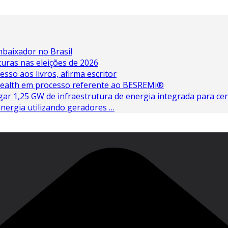
baixador no Brasil
turas nas eleições de 2026
esso aos livros, afirma escritor
 Health em processo referente ao BESREMi®
ar 1,25 GW de infraestrutura de energia integrada para cen
nergia utilizando geradores …