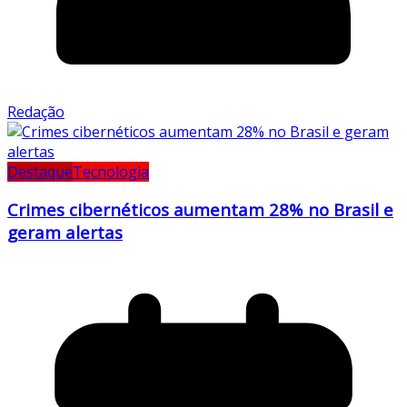
Redação
Destaque
Tecnologia
Crimes cibernéticos aumentam 28% no Brasil e
geram alertas