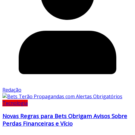
Redação
Tecnologia
Novas Regras para Bets Obrigam Avisos Sobre
Perdas Financeiras e Vício