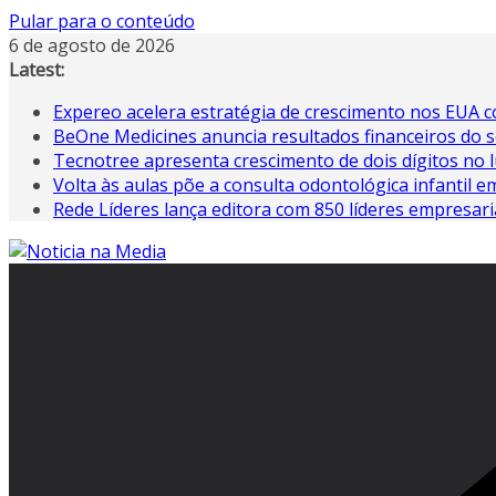
Pular para o conteúdo
6 de agosto de 2026
Latest:
Expereo acelera estratégia de crescimento nos EUA
BeOne Medicines anuncia resultados financeiros do s
Tecnotree apresenta crescimento de dois dígitos no 
Volta às aulas põe a consulta odontológica infantil 
Rede Líderes lança editora com 850 líderes empresari