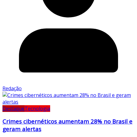
Redação
Destaque
Tecnologia
Crimes cibernéticos aumentam 28% no Brasil e
geram alertas