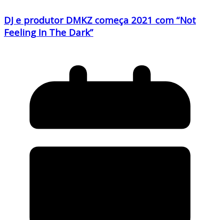
DJ e produtor DMKZ começa 2021 com “Not
Feeling In The Dark”