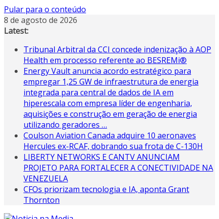
Pular para o conteúdo
8 de agosto de 2026
Latest:
Tribunal Arbitral da CCI concede indenização à AOP
Health em processo referente ao BESREMi®
Energy Vault anuncia acordo estratégico para
empregar 1,25 GW de infraestrutura de energia
integrada para central de dados de IA em
hiperescala com empresa líder de engenharia,
aquisições e construção em geração de energia
utilizando geradores …
Coulson Aviation Canada adquire 10 aeronaves
Hercules ex-RCAF, dobrando sua frota de C-130H
LIBERTY NETWORKS E CANTV ANUNCIAM
PROJETO PARA FORTALECER A CONECTIVIDADE NA
VENEZUELA
CFOs priorizam tecnologia e IA, aponta Grant
Thornton