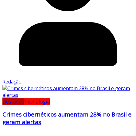
Redação
Destaque
Tecnologia
Crimes cibernéticos aumentam 28% no Brasil e
geram alertas