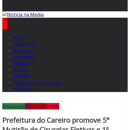
Brasil
Amazonas
Manaus
Economia
Politica
Saúde
Policial
Notícias Corporativas
Contato
Amazonas
Destaque
Saúde
Prefeitura do Careiro promove 5°
Mutirão de Cirurgias Eletivas e 1º