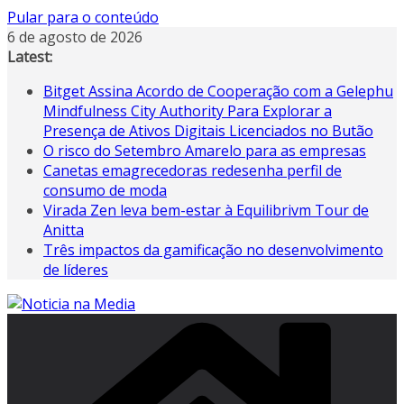
Pular para o conteúdo
6 de agosto de 2026
Latest:
Bitget Assina Acordo de Cooperação com a Gelephu
Mindfulness City Authority Para Explorar a
Presença de Ativos Digitais Licenciados no Butão
O risco do Setembro Amarelo para as empresas
Canetas emagrecedoras redesenha perfil de
consumo de moda
Virada Zen leva bem-estar à Equilibrivm Tour de
Anitta
Três impactos da gamificação no desenvolvimento
de líderes