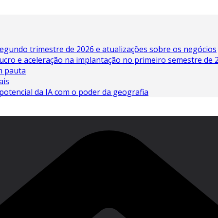
egundo trimestre de 2026 e atualizações sobre os negócios
lucro e aceleração na implantação no primeiro semestre de 
em pauta
ais
potencial da IA ​​com o poder da geografia