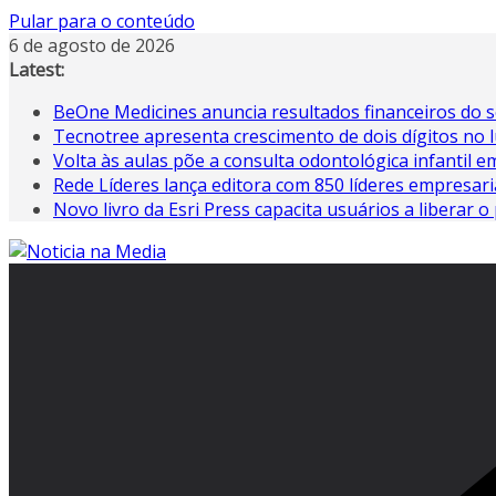
Pular para o conteúdo
6 de agosto de 2026
Latest:
BeOne Medicines anuncia resultados financeiros do s
Tecnotree apresenta crescimento de dois dígitos no 
Volta às aulas põe a consulta odontológica infantil 
Rede Líderes lança editora com 850 líderes empresari
Novo livro da Esri Press capacita usuários a liberar o 