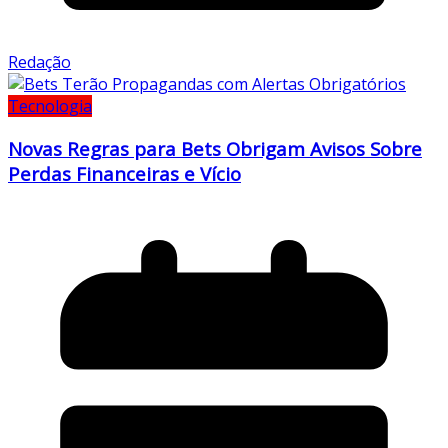
Redação
Tecnologia
Novas Regras para Bets Obrigam Avisos Sobre
Perdas Financeiras e Vício