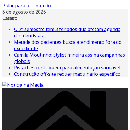
Pular para o conteúdo
6 de agosto de 2026
Latest:
O 2° semestre tem 3 feriados que afetam agenda
dos dentistas
Metade dos pacientes busca atendimento fora do
expediente
Camila Moutinho: stylist mineira assina campanhas
globais
Pistaches contribuem para alimentação saudável
Construção off-site requer maquinário específico