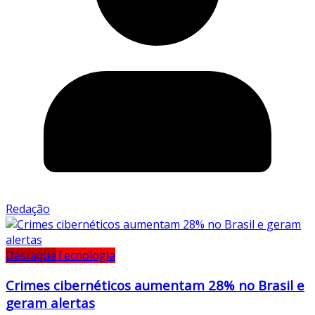
Redação
Destaque
Tecnologia
Crimes cibernéticos aumentam 28% no Brasil e
geram alertas