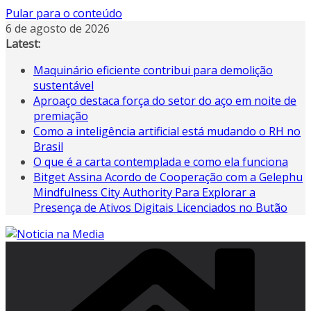
Pular para o conteúdo
6 de agosto de 2026
Latest:
Maquinário eficiente contribui para demolição
sustentável
Aproaço destaca força do setor do aço em noite de
premiação
Como a inteligência artificial está mudando o RH no
Brasil
O que é a carta contemplada e como ela funciona
Bitget Assina Acordo de Cooperação com a Gelephu
Mindfulness City Authority Para Explorar a
Presença de Ativos Digitais Licenciados no Butão