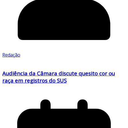
Redação
Audiência da Câmara discute quesito cor ou
raça em registros do SUS