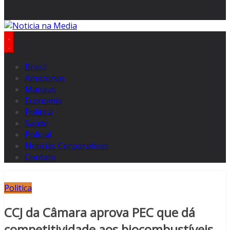
Brasil
Amazonas
Manaus
Economia
Politica
Saúde
Policial
Notícias Corporativas
Contato
Politica
CCJ da Câmara aprova PEC que dá
competitividade aos biocombustíveis