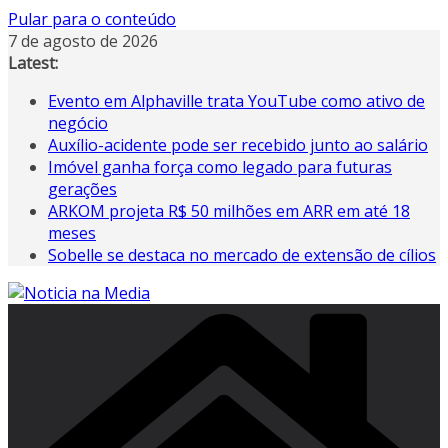
Pular para o conteúdo
7 de agosto de 2026
Latest:
Evento em Alphaville trata YouTube como ativo de
negócio
Auxílio-acidente pode ser recebido junto ao salário
Imóvel ganha força como legado para futuras
gerações
ARKOM projeta R$ 50 milhões em ARR em até 18
meses
Sobelle se destaca no mercado de extensão de cílios