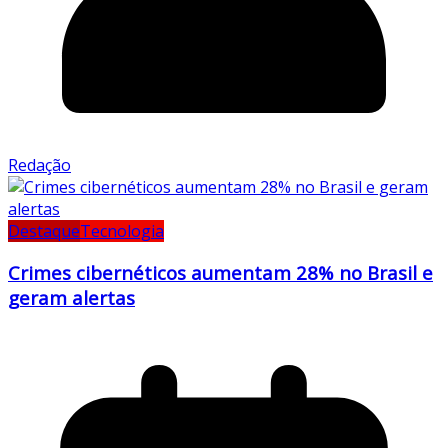
Redação
Destaque
Tecnologia
Crimes cibernéticos aumentam 28% no Brasil e
geram alertas