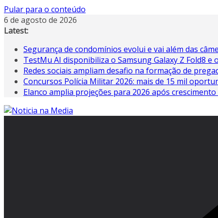
Pular para o conteúdo
6 de agosto de 2026
Latest:
Segurança de condomínios evolui e vai além das câm
TestMu AI disponibiliza o Samsung Galaxy Z Fold8 e o
Redes sociais ampliam desafio na formação de prega
Concursos Polícia Militar 2026: mais de 15 mil oportu
Elanco amplia projeções para 2026 após crescimento