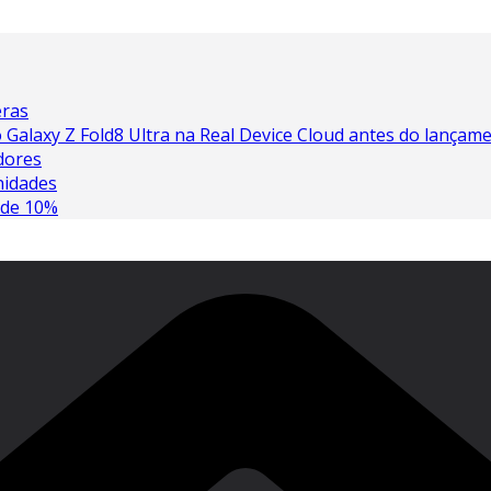
eras
 Galaxy Z Fold8 Ultra na Real Device Cloud antes do lançam
dores
nidades
 de 10%