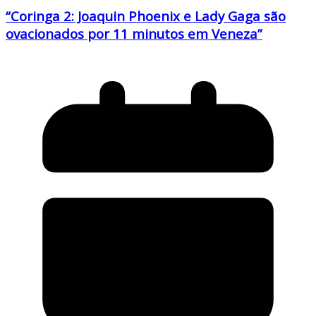
“Coringa 2: Joaquin Phoenix e Lady Gaga são
ovacionados por 11 minutos em Veneza”