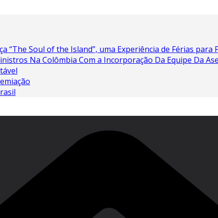
a “The Soul of the Island”, uma Experiência de Férias para 
Sinistros Na Colômbia Com a Incorporação Da Equipe Da As
tável
remiação
rasil