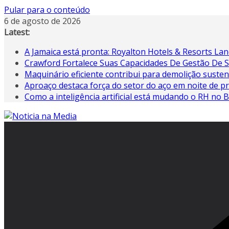
Pular para o conteúdo
6 de agosto de 2026
Latest:
A Jamaica está pronta: Royalton Hotels & Resorts Lanç
Crawford Fortalece Suas Capacidades De Gestão De 
Maquinário eficiente contribui para demolição susten
Aproaço destaca força do setor do aço em noite de p
Como a inteligência artificial está mudando o RH no B