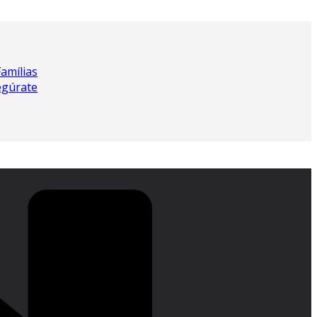
Famílias
egúrate