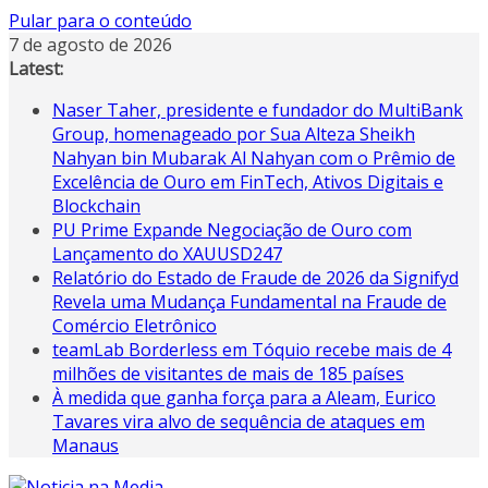
Pular para o conteúdo
7 de agosto de 2026
Latest:
Naser Taher, presidente e fundador do MultiBank
Group, homenageado por Sua Alteza Sheikh
Nahyan bin Mubarak Al Nahyan com o Prêmio de
Excelência de Ouro em FinTech, Ativos Digitais e
Blockchain
PU Prime Expande Negociação de Ouro com
Lançamento do XAUUSD247
Relatório do Estado de Fraude de 2026 da Signifyd
Revela uma Mudança Fundamental na Fraude de
Comércio Eletrônico
teamLab Borderless em Tóquio recebe mais de 4
milhões de visitantes de mais de 185 países
À medida que ganha força para a Aleam, Eurico
Tavares vira alvo de sequência de ataques em
Manaus