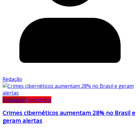
Redação
Destaque
Tecnologia
Crimes cibernéticos aumentam 28% no Brasil e
geram alertas