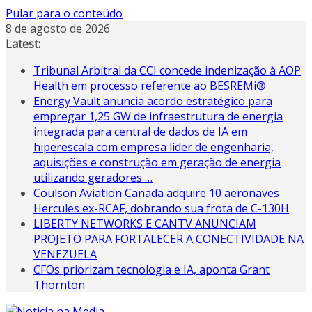
Pular para o conteúdo
8 de agosto de 2026
Latest:
Tribunal Arbitral da CCI concede indenização à AOP
Health em processo referente ao BESREMi®
Energy Vault anuncia acordo estratégico para
empregar 1,25 GW de infraestrutura de energia
integrada para central de dados de IA em
hiperescala com empresa líder de engenharia,
aquisições e construção em geração de energia
utilizando geradores …
Coulson Aviation Canada adquire 10 aeronaves
Hercules ex-RCAF, dobrando sua frota de C-130H
LIBERTY NETWORKS E CANTV ANUNCIAM
PROJETO PARA FORTALECER A CONECTIVIDADE NA
VENEZUELA
CFOs priorizam tecnologia e IA, aponta Grant
Thornton