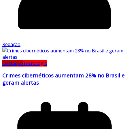
Redação
Destaque
Tecnologia
Crimes cibernéticos aumentam 28% no Brasil e
geram alertas