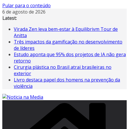
Pular para o conteúdo
6 de agosto de 2026
Latest:
Virada Zen leva bem-estar à Equilibrivm Tour de
Anitta
Três impactos da gamificação no desenvolvimento
de líderes
Estudo aponta que 95% dos projetos de IA não gera
retorno
Cirurgia plástica no Brasil atrai brasileiras no
exterior
Livro destaca papel dos homens na prevenção da
violência