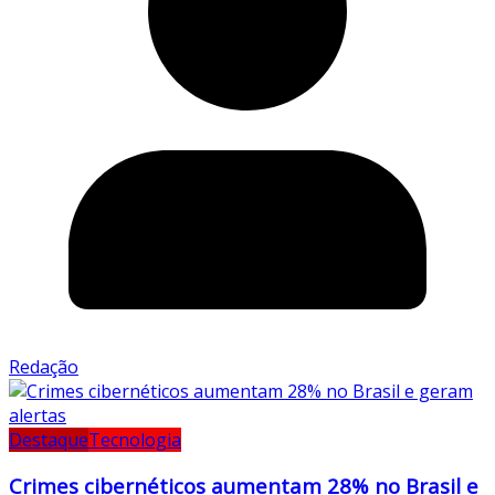
Redação
Destaque
Tecnologia
Crimes cibernéticos aumentam 28% no Brasil e