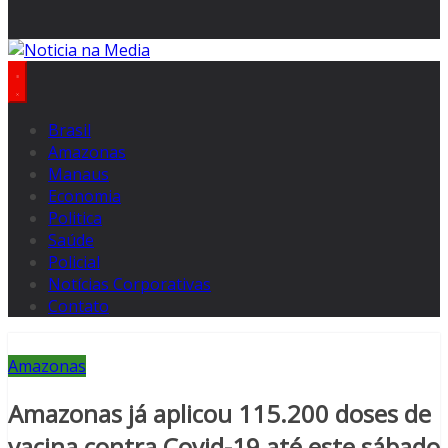
Brasil
Amazonas
Manaus
Economia
Politica
Saúde
Policial
Notícias Corporativas
Contato
Amazonas
Amazonas já aplicou 115.200 doses de
vacina contra Covid-19 até este sábado