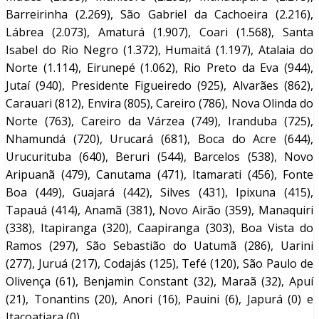
Barreirinha (2.269), São Gabriel da Cachoeira (2.216),
Lábrea (2.073), Amaturá (1.907), Coari (1.568), Santa
Isabel do Rio Negro (1.372), Humaitá (1.197), Atalaia do
Norte (1.114), Eirunepé (1.062), Rio Preto da Eva (944),
Jutaí (940), Presidente Figueiredo (925), Alvarães (862),
Carauari (812), Envira (805), Careiro (786), Nova Olinda do
Norte (763), Careiro da Várzea (749), Iranduba (725),
Nhamundá (720), Urucará (681), Boca do Acre (644),
Urucurituba (640), Beruri (544), Barcelos (538), Novo
Aripuanã (479), Canutama (471), Itamarati (456), Fonte
Boa (449), Guajará (442), Silves (431), Ipixuna (415),
Tapauá (414), Anamã (381), Novo Airão (359), Manaquiri
(338), Itapiranga (320), Caapiranga (303), Boa Vista do
Ramos (297), São Sebastião do Uatumã (286), Uarini
(277), Juruá (217), Codajás (125), Tefé (120), São Paulo de
Olivença (61), Benjamin Constant (32), Maraã (32), Apuí
(21), Tonantins (20), Anori (16), Pauini (6), Japurá (0) e
Itacoatiara (0).