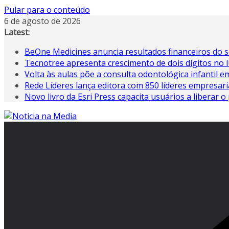
Pular para o conteúdo
6 de agosto de 2026
Latest:
BeOne Medicines anuncia resultados financeiros do s
Tecnotree apresenta crescimento de dois dígitos no 
Volta às aulas põe a consulta odontológica infantil 
Rede Líderes lança editora com 850 líderes empresari
Novo livro da Esri Press capacita usuários a liberar o 