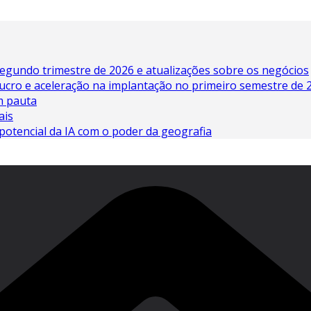
egundo trimestre de 2026 e atualizações sobre os negócios
lucro e aceleração na implantação no primeiro semestre de 
em pauta
ais
potencial da IA ​​com o poder da geografia