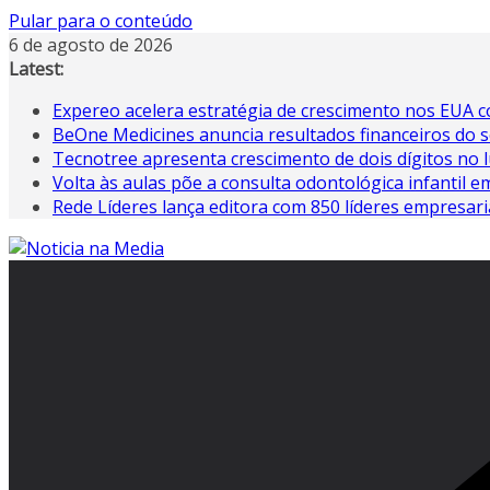
Pular para o conteúdo
6 de agosto de 2026
Latest:
Expereo acelera estratégia de crescimento nos EUA
BeOne Medicines anuncia resultados financeiros do s
Tecnotree apresenta crescimento de dois dígitos no 
Volta às aulas põe a consulta odontológica infantil 
Rede Líderes lança editora com 850 líderes empresari