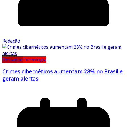
Redação
Destaque
Tecnologia
Crimes cibernéticos aumentam 28% no Brasil e
geram alertas