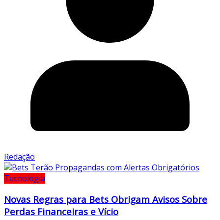
Redação
Tecnologia
Novas Regras para Bets Obrigam Avisos Sobre
Perdas Financeiras e Vício