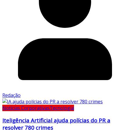
Redação
Notícias Corporativas
Tecnologia
Iteligência Artificial ajuda polícias do PR a
resolver 780 crimes