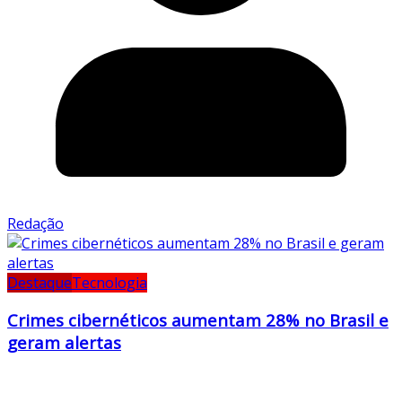
Redação
Destaque
Tecnologia
Crimes cibernéticos aumentam 28% no Brasil e
geram alertas