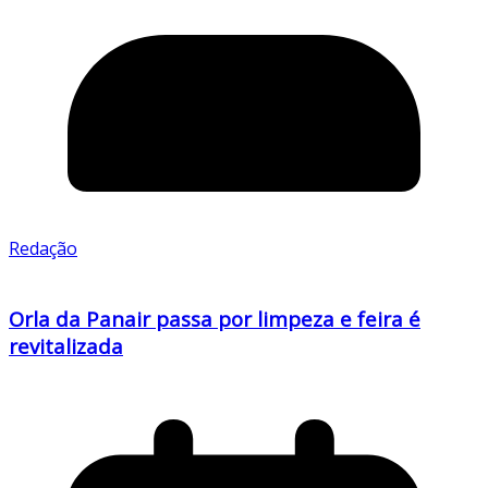
Redação
Orla da Panair passa por limpeza e feira é
revitalizada