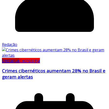
Redação
Destaque
Tecnologia
Crimes cibernéticos aumentam 28% no Brasil e
geram alertas