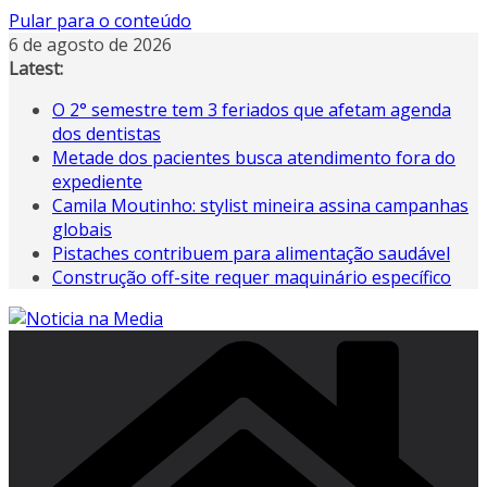
Pular para o conteúdo
6 de agosto de 2026
Latest:
O 2° semestre tem 3 feriados que afetam agenda
dos dentistas
Metade dos pacientes busca atendimento fora do
expediente
Camila Moutinho: stylist mineira assina campanhas
globais
Pistaches contribuem para alimentação saudável
Construção off-site requer maquinário específico