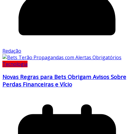
Redação
Tecnologia
Novas Regras para Bets Obrigam Avisos Sobre
Perdas Financeiras e Vício