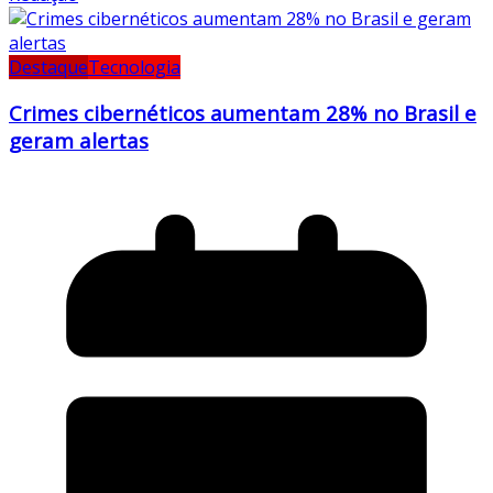
Destaque
Tecnologia
Crimes cibernéticos aumentam 28% no Brasil e
geram alertas