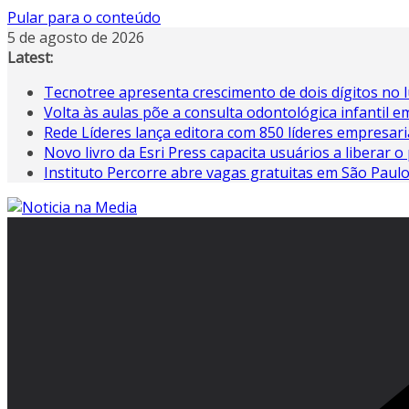
Pular para o conteúdo
5 de agosto de 2026
Latest:
Tecnotree apresenta crescimento de dois dígitos no 
Volta às aulas põe a consulta odontológica infantil 
Rede Líderes lança editora com 850 líderes empresari
Novo livro da Esri Press capacita usuários a liberar o 
Instituto Percorre abre vagas gratuitas em São Paul