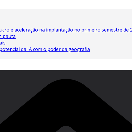
lucro e aceleração na implantação no primeiro semestre de 
em pauta
ais
potencial da IA ​​com o poder da geografia
o