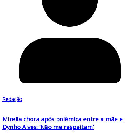
Redação
Mirella chora após polêmica entre a mãe e
Dynho Alves: ‘Não me respeitam’