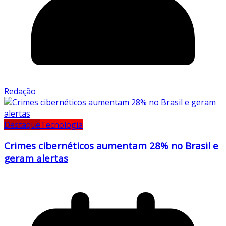
Redação
Destaque
Tecnologia
Crimes cibernéticos aumentam 28% no Brasil e
geram alertas