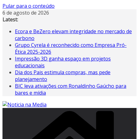
Pular para o conteúdo
6 de agosto de 2026
Latest:
Ecora e BeZero elevam integridade no mercado de
carbono
Grupo Cyrela é reconhecido como Empresa Pró-
Ética 2025-2026
Impressão 3D ganha espaço em projetos
educacionais
Dia dos Pais estimula compras, mas pede
planejamento
BIC leva ativações com Ronaldinho Gaúcho para
bares e mídia