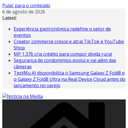
Pular para o conteúdo
6 de agosto de 2026
Latest:
Experiência gastronômica redefine o setor de
eventos
Creator commerce cresce e atrai TikTok e YouTube
Shop
MP 1.376 cria crédito para compor dívida rural
Segurança de condomínios evolui e vai além das
câmeras
TestMu AI disponibiliza o Samsung Galaxy Z Fold8 e
o Galaxy Z Fold8 Ultra na Real Device Cloud antes do
lançamento no varejo