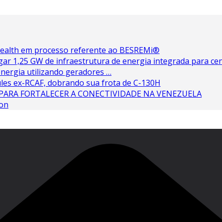
 Health em processo referente ao BESREMi®
ar 1,25 GW de infraestrutura de energia integrada para cen
nergia utilizando geradores …
les ex-RCAF, dobrando sua frota de C-130H
PARA FORTALECER A CONECTIVIDADE NA VENEZUELA
ton