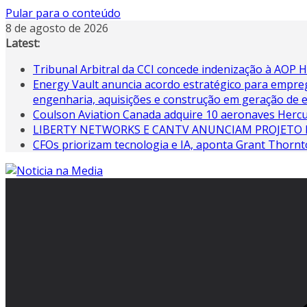
Pular para o conteúdo
8 de agosto de 2026
Latest:
Tribunal Arbitral da CCI concede indenização à AOP
Energy Vault anuncia acordo estratégico para empreg
engenharia, aquisições e construção em geração de e
Coulson Aviation Canada adquire 10 aeronaves Hercu
LIBERTY NETWORKS E CANTV ANUNCIAM PROJETO 
CFOs priorizam tecnologia e IA, aponta Grant Thorn