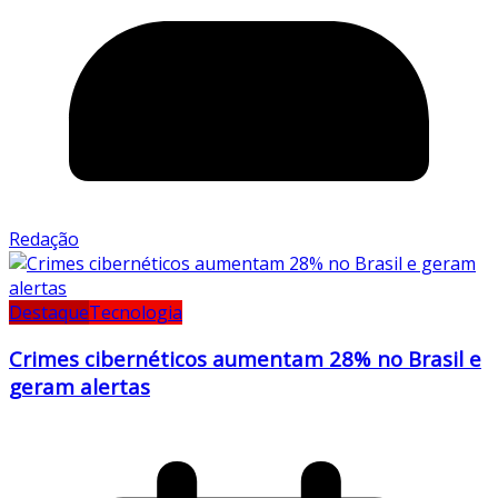
Redação
Destaque
Tecnologia
Crimes cibernéticos aumentam 28% no Brasil e
geram alertas